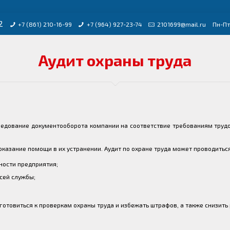
2
+7 (861) 210-16-99
+7 (964) 927-23-74
2101699@mail.ru
Пн-Пт
Аудит охраны труда
ледование документооборота компании на соответствие требованиям трудов
оказание помощи в их устранении. Аудит по охране труда может проводитьс
ности предприятия;
сей службы;
готовиться к проверкам охраны труда и избежать штрафов, а также снизить