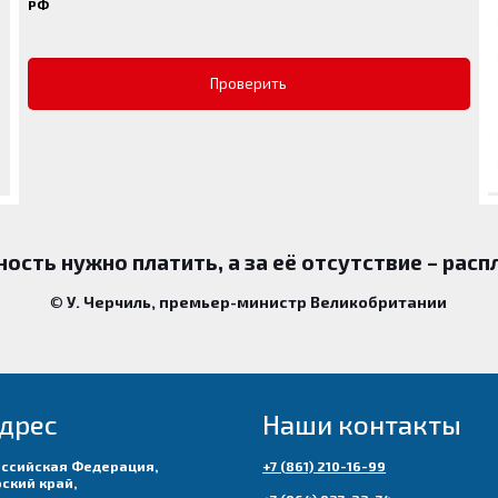
РФ
Проверить
ность нужно платить, а за её отсутствие – расп
©
У. Черчиль, премьер-министр Великобритании
дрес
Наши контакты
оссийская Федерация,
+7 (861) 210-16-99
ский край,