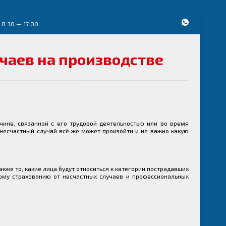
 8:30 — 17:00
чаев на производстве
ине, связанной с его трудовой деятельностью или во время
несчастный случай всё же может произойти и не важно какую
также то, какие лица будут относиться к категории пострадавших
ному страхованию от несчастных случаев и профессиональных