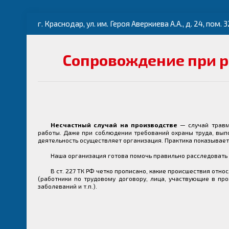
г. Краснодар, ул. им. Героя Аверкиева А.А., д. 24, пом. 3
Сопровождение при р
Несчастный случай на производстве
— случай травм
работы. Даже при соблюдении требований охраны труда, вып
деятельность осуществляет организация. Практика показывает,
Наша организация готова помочь правильно расследовать 
В ст. 227 ТК РФ четко прописано, какие происшествия относ
(работники по трудовому договору, лица, участвующие в пр
заболеваний и т.п.).