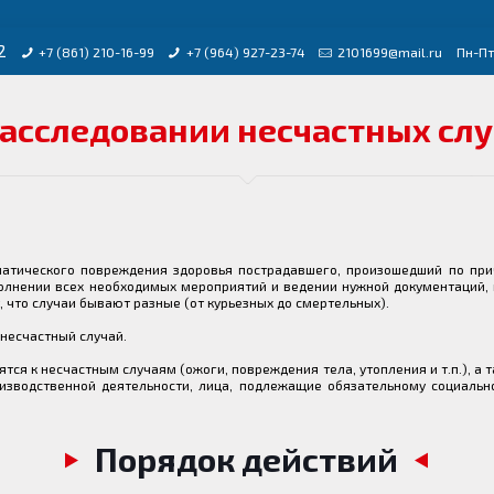
2
+7 (861) 210-16-99
+7 (964) 927-23-74
2101699@mail.ru
Пн-Пт
асследовании несчастных слу
атического повреждения здоровья пострадавшего, произошедший по прич
олнении всех необходимых мероприятий и ведении нужной документаций, 
 что случаи бывают разные (от курьезных до смертельных).
несчастный случай.
ятся к несчастным случаям (ожоги, повреждения тела, утопления и т.п.), а 
оизводственной деятельности, лица, подлежащие обязательному социаль
Порядок действий