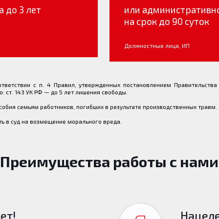
а до 3 лет
или административн
на срок до 90 суток
Должностные лица, ИП
ответствии с п. 4 Правил, утвержденных постановлением Правительства
: ст. 143 УК РФ — до 5 лет лишения свободы.
собия семьям работников, погибших в результате производственных травм.
ь в суд на возмещение морального вреда.
Преимущества работы с нами
ет!
Нацеле