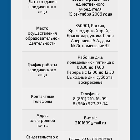
Дата создания
единственного
юридического
учредителя
лица
15 сентября 2006 года
350901, Россия,
Место
Краснодарский край, г.
осуществления
Краснодар, ул. им. Героя
образовательной
Аверкиева А.А., дом
деятельности
№24, помещение 32
Рабочие дни:
понедельник - пятница с
График работы
08:30 до 17:00
юридического
Перерыв с 12:00 до 12:30
лица
Выходные дни: суббота,
воскресенье
Телефоны:
Контактные
8 (861) 210-16-99;
телефоны
8 (964) 927-23-74
Адрес
E-mail:
электронной
2101699@mail.ru
почты
Свидетельство о
Серия 23 № 010000181