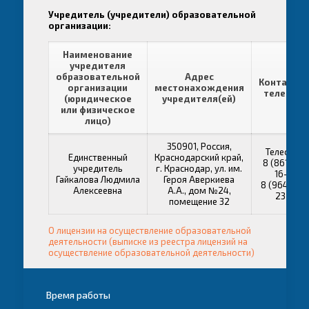
Учредитель (учредители) образовательной
организации:
Наименование
учредителя
образовательной
Адрес
Контактн
организации
местонахождения
телефон
(юридическое
учредителя(ей)
или физическое
лицо)
350901, Россия,
Телефоны
Единственный
Краснодарский край,
8 (861) 210
учредитель
г. Краснодар, ул. им.
16-99;
Гайкалова Людмила
Героя Аверкиева
8 (964) 92
Алексеевна
А.А., дом №24,
23-74
помещение 32
О лицензии на осуществление образовательной
деятельности (выписке из реестра лицензий на
осуществление образовательной деятельности)
Время работы